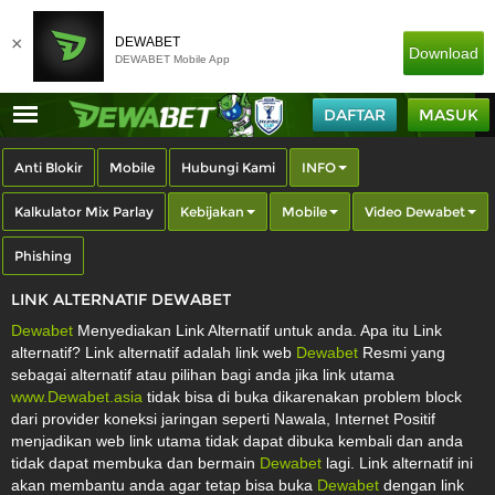
×
DEWABET
Download
DEWABET Mobile App
DAFTAR
MASUK
Anti Blokir
Mobile
Hubungi Kami
INFO
Kalkulator Mix Parlay
Kebijakan
Mobile
Video Dewabet
Phishing
LINK ALTERNATIF DEWABET
Dewabet
Menyediakan Link Alternatif untuk anda. Apa itu Link
alternatif? Link alternatif adalah link web
Dewabet
Resmi yang
sebagai alternatif atau pilihan bagi anda jika link utama
www.Dewabet.asia
tidak bisa di buka dikarenakan problem block
dari provider koneksi jaringan seperti Nawala, Internet Positif
menjadikan web link utama tidak dapat dibuka kembali dan anda
tidak dapat membuka dan bermain
Dewabet
lagi. Link alternatif ini
akan membantu anda agar tetap bisa buka
Dewabet
dengan link