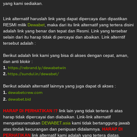
yang kami sediakan.
Link alternatif haruslah link yang dapat dipercaya dan dipastikan
RESMI milik
Dewabet
, maka dari itu link alternatif yang tertera disini
adalah link yang benar dan tepat dan Resmi. Link yang tersebar
selain dari itu harap tidak di percayai dan abaikan. Link alterntif
tersebut adalah :
Berikut adalah link kami yang bisa di akses dengan cepat, aman,
dan anti blokir :
1.
https://rebrand.ly/dewabetwin
2.
https://sundul.in/dewabet/
Berikut adalah alternatif lainnya yang juga dapat di akses :
1.
dewabetcrew.com
2.
dewabet.bid
HARAP DI PERHATIKAN !?
link lain yang tidak tertera di atas
harap tidak dipercayai dan diabaikan. Link-link alternatif
mengatasnamakan
DEWABET.asia
kami tidak bertanggung jawab
atas tindak kecurangan dan penipuan didalamnya.
HARAP DI
PERHATIKAN
link alternatif kami adalah yang tertera diatas.