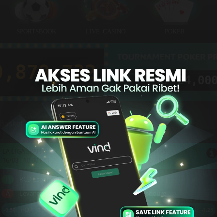
SPORTSBOOK
LIVE CASINO
POKER
0,879,732
RP 24,00
Basket
E-Sport
LA LIGA SPANYOL
LIGUE 1 PRANCIS
16/08 - 10:00 PM
22/08 - 01:45 AM
H
RCD Espanyol
H
Marseille
A
Levante
A
Strasbourg
HDP
Odds
HDP
Odds
-0.50
0.50
1.05
-1.20
-1.00
1.00
1.08
-1.26