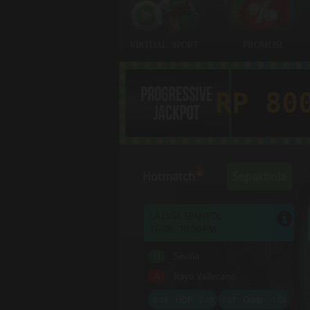
2
3
VIRTUAL SPORT
PROMOSI
MM BOLATANGKAS
4
5
6
RP 80
7
8
9
10
Hotmatch
Sepakbola
11
12
LIGA SPANYOL
LA LIGA SPANYOL
08 - 10:00 PM
16/08 - 10:00 PM
13
14
Celta Vigo
H
Sevilla
Osasuna
A
Rayo Vallecano
HDP
Odds
HDP
Odds
50
0.50
1.06
-1.21
-0.25
0.25
1.07
-1.05