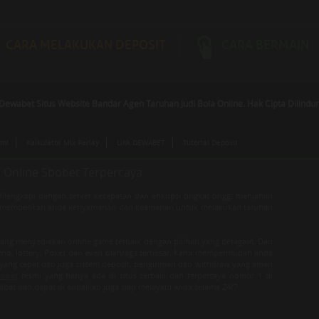
CARA MELAKUKAN DEPOSIT
CARA BERMAIN
Dewabet Situs Website Bandar Agen Taruhan Judi Bola Online. Hak Cipta Dilindun
ami
Kalkulator Mix Parlay
Link DEWABET
Tutorial Deposit
a Online Sbobet Terpercaya
ilengkapi dengan server kecepatan dan enkripsi tingkat tinggi menjamin
a memberikan anda kenyamanan dan keamanan untuk melakukan taruhan
ang menyediakan online game terbaik dengan pilihan yang beragam. Dari
eno, lottery, Poker dan even olahraga terbesar. Kami mempermudah anda
yang cepat dan juga sistem deposit, pengiriman dan withdraw yang aman
bobet
resmi yang hanya ada di situs terbaik dan terpercaya nomor 1 di
bat dan dapat di andalkan juga siap melayani anda selama 24/7.