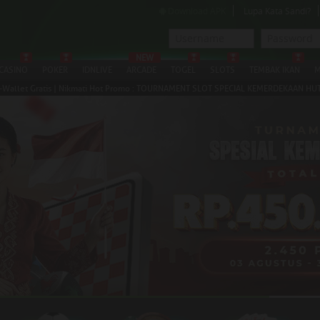
Download APK
Lupa Kata Sandi?
NEW
 CASINO
POKER
IDNLIVE
ARCADE
TOGEL
SLOTS
TEMBAK IKAN
M
Gratis | Nikmati Hot Promo : TOURNAMENT SLOT SPECIAL KEMERDEKAAN HUT Ke 81 | 